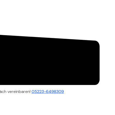
äch vereinbaren!
05223-6498309