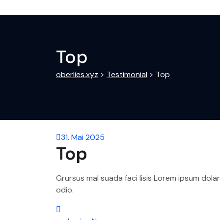
Top
oberlies.xyz
>
Testimonial
>
Top
31. Mai 2025
Top
Grursus mal suada faci lisis Lorem ipsum dola
odio.