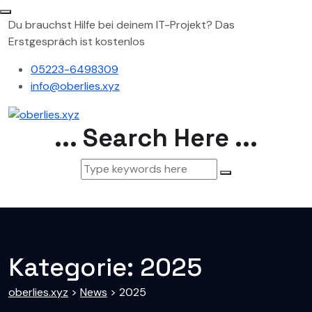
Du brauchst Hilfe bei deinem IT-Projekt? Das
Erstgespräch ist kostenlos
05223-6498309
info@oberlies.xyz
... Search Here ...
Kategorie:
2025
oberlies.xyz
>
News
>
2025