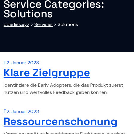
Service Categories:
Solutions
oberlies.xyz
>
Services
>
Solutions
2. Januar 2023
Klare Zielgruppe
Identifiziere die Early Adopters, die das Produkt zuerst
nutzen und wertvolles Feedback geben können.
2. Januar 2023
Ressourcenschonung
Vermeide unnötige Investitionen in Funktionen, die nicht