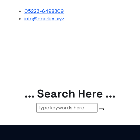
05223-6498309
info@oberlies.xyz
... Search Here ...