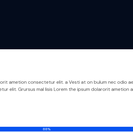
arorit ametion consectetur elit. a Vesti at on bulum nec odi
tur elit. Grursus mal lisis Lorem the ipsum dolarorit ametion 
88%