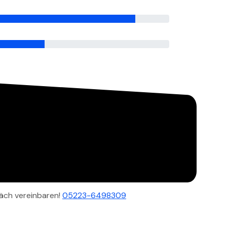
äch vereinbaren!
05223-6498309