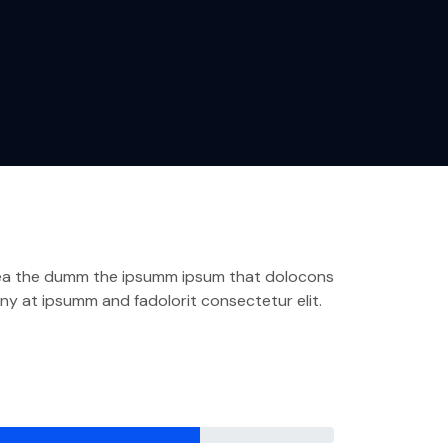
o aea the dumm the ipsumm ipsum that dolocons
any at ipsumm and fadolorit consectetur elit.