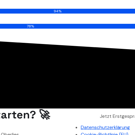
94%
78%
arten? 🚀
Jetzt Erstgespr
Datenschutzerklärung
 Oberlies
Cookie-Richtlinie (EU)