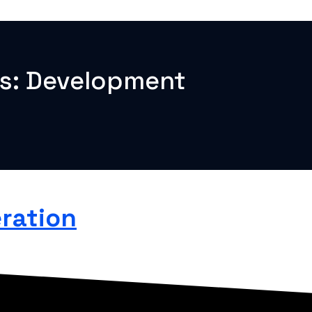
es:
Development
eration