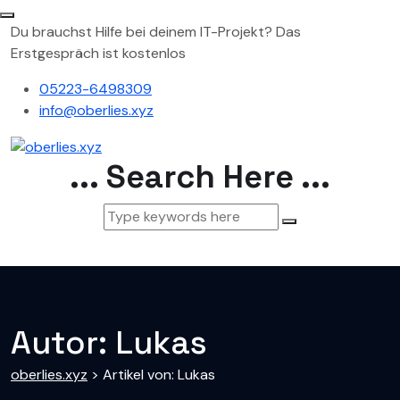
Du brauchst Hilfe bei deinem IT-Projekt? Das
Erstgespräch ist kostenlos
05223-6498309
info@oberlies.xyz
... Search Here ...
Autor:
Lukas
oberlies.xyz
>
Artikel von: Lukas