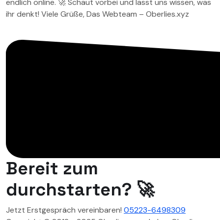
endlich online. 🚀 Schaut vorbei und lasst uns wissen, was
ihr denkt! Viele Grüße, Das Webteam – Oberlies.xyz
Bereit zum
durchstarten? 🚀
Jetzt Erstgespräch vereinbaren!
05223-6498309